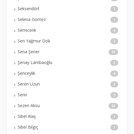
Seksendört
7
Selena Gomez
1
Semicenk
4
Sen Yağmur Dök
2
Sena Şener
19
Şenay Lambaoğlu
2
Şenceylik
4
Seren Uzun
2
Serin
5
Sezen Aksu
52
Sibel Alaş
1
Sibel Bilgiç
1