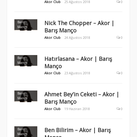
Akor Club
25 Ağustos 2018
0
Nick The Chopper – Akor |
Barış
Manço
Barış Manço
Akor Club
24 Ağustos 2018
0
Hatırlasana – Akor | Barış
Barış
Manço
Manço
Akor Club
23 Ağustos 2018
0
Ahmet Bey’in Ceketi – Akor |
Barış
Manço
Barış Manço
Akor Club
19 Haziran 2018
0
Ben Bilirim – Akor | Barış
Barış
Manço