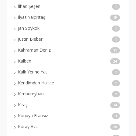
İlhan Şeşen
1
İlyas Yalçıntaş
19
Jan Soykök
1
Justin Bieber
1
Kahraman Deniz
11
Kalben
24
Kalk Yerine Yat
7
Kendimden Hallice
5
Kimbureyhan
2
Kıraç
14
Konuya Fransız
3
Koray Avcı
20