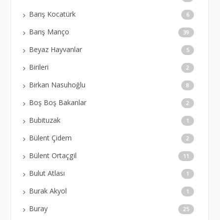
Barış Kocatürk
6
Barış Manço
39
Beyaz Hayvanlar
5
Birileri
2
Birkan Nasuhoğlu
8
Boş Boş Bakanlar
2
Bubituzak
1
Bülent Çidem
2
Bülent Ortaçgil
11
Bulut Atlası
1
Burak Akyol
1
Buray
25