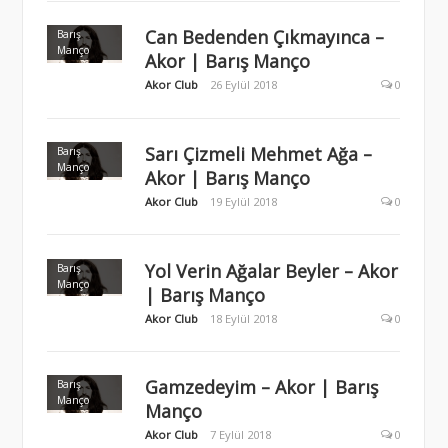
Can Bedenden Çıkmayınca –
Barış
Manço
Akor | Barış Manço
Akor Club
26 Eylül 2018
0
Sarı Çizmeli Mehmet Ağa –
Barış
Manço
Akor | Barış Manço
Akor Club
19 Eylül 2018
0
Yol Verin Ağalar Beyler – Akor
Barış
Manço
| Barış Manço
Akor Club
18 Eylül 2018
0
Gamzedeyim – Akor | Barış
Barış
Manço
Manço
Akor Club
7 Eylül 2018
0