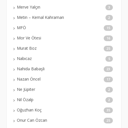
Merve Yalçın
3
Metin – Kemal Kahraman
2
MFÖ
15
Mor Ve Ötesi
16
Murat Boz
25
Nabıcaz
5
Nahidə Babaşli
23
Nazan Öncel
17
Ne Jüpiter
2
Nil Özalp
2
Oğuzhan Koç
35
Onur Can Özcan
25