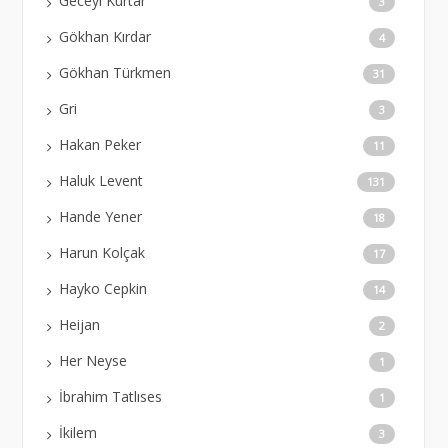
Geceyi Kurtar
3
Gökhan Kırdar
4
Gökhan Türkmen
31
Gri
3
Hakan Peker
11
Haluk Levent
131
Hande Yener
18
Harun Kolçak
17
Hayko Cepkin
14
Heijan
2
Her Neyse
1
İbrahim Tatlıses
1
İkilem
3