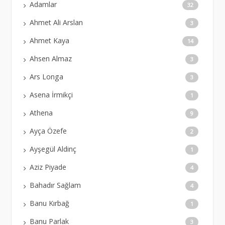
Adamlar
32
Ahmet Ali Arslan
3
Ahmet Kaya
14
Ahsen Almaz
3
Ars Longa
3
Asena İrmikçi
1
Athena
9
Ayça Özefe
2
Ayşegül Aldinç
1
Aziz Piyade
4
Bahadır Sağlam
4
Banu Kırbağ
1
Banu Parlak
3