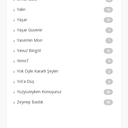
Yalın
16
Yaşar
19
Yaşar Güvenir
1
Yasemin Mori
1
Yavuz Bingöl
10
Yirmi7
4
Yok Öyle Kararlı Şeyler
2
Yol'a Düş
2
Yüzyüzeyken Konuşuruz
38
Zeynep Bastık
38