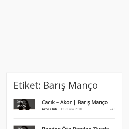
Etiket:
Barış Manço
Cacık – Akor | Barış Manço
Barış
Manço
Akor Club
13 Kasım 2018
0
Benden Öte Benden Ziyade –
Barış