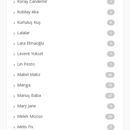
Koray Candemir
1
Kubilay Aka
2
Kurtuluş Kuş
9
Lalalar
1
Lara Elmaoğlu
3
Levent Yüksel
1
Lin Pesto
1
Mabel Matiz
20
Manga
15
Manuş Baba
27
Mary Jane
5
Melek Mosso
26
Melis Fis
2