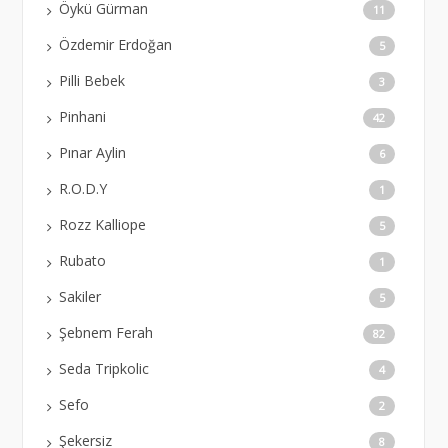
Öykü Gürman
11
Özdemir Erdoğan
5
Pilli Bebek
3
Pinhani
42
Pınar Aylin
6
R.O.D.Y
1
Rozz Kalliope
5
Rubato
1
Sakiler
5
Şebnem Ferah
82
Seda Tripkolic
4
Sefo
2
Şekersiz
8