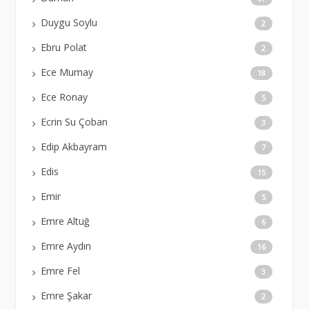
Duygu Soylu
2
Ebru Polat
2
Ece Mumay
18
Ece Ronay
5
Ecrin Su Çoban
3
Edip Akbayram
7
Edis
15
Emir
5
Emre Altuğ
6
Emre Aydın
16
Emre Fel
3
Emre Şakar
2