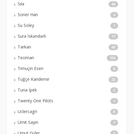
Sıla
46
Soner Han
6
Su Soley
1
Sura İskəndərli
17
Tarkan
45
Teoman
104
Timuçin Esen
8
Tuğçe Kandemir
22
Tuna İpek
2
Twenty One Pilots
1
Uclercagri
8
Ümit Sayın
7
Umut Güler
2