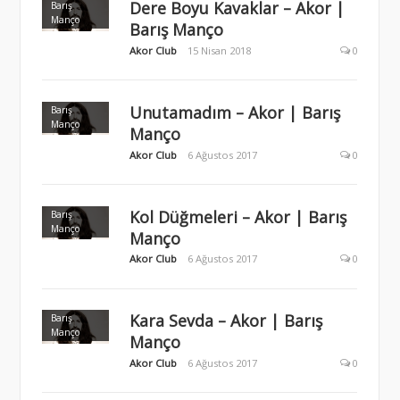
Dere Boyu Kavaklar – Akor |
Barış
Manço
Barış Manço
Akor Club
15 Nisan 2018
0
Unutamadım – Akor | Barış
Barış
Manço
Manço
Akor Club
6 Ağustos 2017
0
Kol Düğmeleri – Akor | Barış
Barış
Manço
Manço
Akor Club
6 Ağustos 2017
0
Kara Sevda – Akor | Barış
Barış
Manço
Manço
Akor Club
6 Ağustos 2017
0