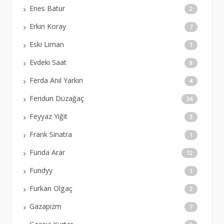
Enes Batur
2
Erkin Koray
7
Eski Liman
1
Evdeki Saat
8
Ferda Anıl Yarkın
4
Feridun Düzağaç
34
Feyyaz Yiğit
3
Frank Sinatra
1
Funda Arar
12
Fundyy
1
Furkan Olgaç
2
Gazapizm
7