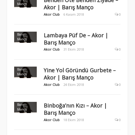
Manço
Akor | Barış Manço
Akor Club
6 Kasım 2018
0
Lambaya Püf De – Akor |
Barış
Manço
Barış Manço
Akor Club
31 Ekim 2018
0
Yine Yol Göründü Gurbete –
Barış
Manço
Akor | Barış Manço
Akor Club
24 Ekim 2018
0
Binboğa’nın Kızı – Akor |
Barış
Manço
Barış Manço
Akor Club
18 Ekim 2018
0