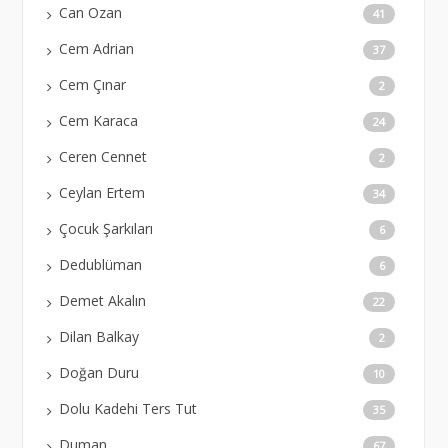
Can Ozan
41
Cem Adrian
37
Cem Çınar
2
Cem Karaca
24
Ceren Cennet
2
Ceylan Ertem
34
Çocuk Şarkıları
6
Dedublüman
6
Demet Akalın
22
Dilan Balkay
2
Doğan Duru
10
Dolu Kadehi Ters Tut
35
Duman
67