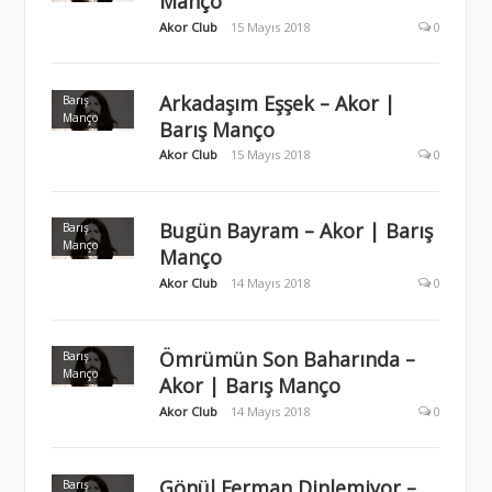
Manço
Akor Club
15 Mayıs 2018
0
Arkadaşım Eşşek – Akor |
Barış
Manço
Barış Manço
Akor Club
15 Mayıs 2018
0
Bugün Bayram – Akor | Barış
Barış
Manço
Manço
Akor Club
14 Mayıs 2018
0
Ömrümün Son Baharında –
Barış
Manço
Akor | Barış Manço
Akor Club
14 Mayıs 2018
0
Gönül Ferman Dinlemiyor –
Barış