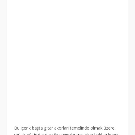
Bu içerik başta gitar akorları temelinde olmak üzere,
müzik eğitimi amacı ile yayımlanmış olup hakları künye