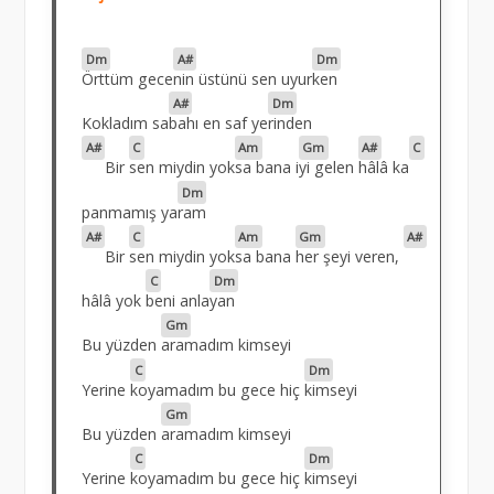
Dm
A#
Dm
Örttüm gece
nin üstünü sen uyur
ken
A#
Dm
Kokladım sa
bahı en saf ye
rinden
A#
C
Am
Gm
A#
C
Bir
sen miydin yok
sa bana i
yi gelen
hâlâ ka
Dm
panmamış ya
ram
A#
C
Am
Gm
A#
Bir
sen miydin yok
sa bana
her şeyi veren,
C
Dm
hâlâ yok
beni anla
yan
Gm
Bu yüzden
aramadım kimseyi
C
Dm
Yerine
koyamadım bu gece hiç
kimseyi
Gm
Bu yüzden
aramadım kimseyi
C
Dm
Yerine
koyamadım bu gece hiç
kimseyi