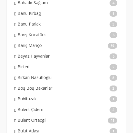
Bahadır Sağlam
4
Banu Kırbağ
1
Banu Parlak
3
Barış Kocatürk
6
Barış Manço
39
Beyaz Hayvanlar
5
Birileri
2
Birkan Nasuhoğlu
8
Boş Boş Bakanlar
2
Bubituzak
1
Bülent Çidem
2
Bülent Ortaçgil
11
Bulut Atlası
1