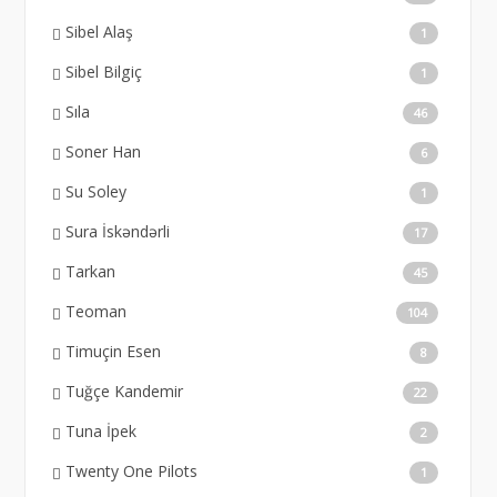
Sibel Alaş
1
Sibel Bilgiç
1
Sıla
46
Soner Han
6
Su Soley
1
Sura İskəndərli
17
Tarkan
45
Teoman
104
Timuçin Esen
8
Tuğçe Kandemir
22
Tuna İpek
2
Twenty One Pilots
1