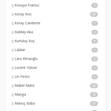
Konuya Fransız
3
Koray Avcı
20
Koray Candemir
1
Kubilay Aka
2
Kurtuluş Kuş
9
Lalalar
1
Lara Elmaoğlu
3
Levent Yüksel
1
Lin Pesto
1
Mabel Matiz
20
Manga
15
Manuş Baba
27