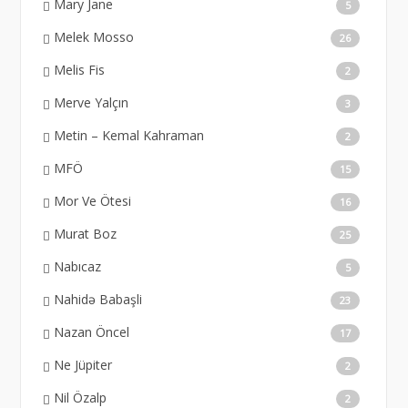
Mary Jane
5
Melek Mosso
26
Melis Fis
2
Merve Yalçın
3
Metin – Kemal Kahraman
2
MFÖ
15
Mor Ve Ötesi
16
Murat Boz
25
Nabıcaz
5
Nahidə Babaşli
23
Nazan Öncel
17
Ne Jüpiter
2
Nil Özalp
2