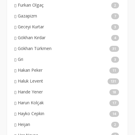
Furkan Olgaç
2
Gazapizm
7
Geceyi Kurtar
3
Gökhan Kırdar
4
Gökhan Türkmen
31
Gri
3
Hakan Peker
11
Haluk Levent
131
Hande Yener
18
Harun Kolçak
17
Hayko Cepkin
14
Heijan
2