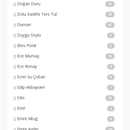
Doğan Duru
10
Dolu Kadehi Ters Tut
35
Duman
67
Duygu Soylu
2
Ebru Polat
2
Ece Mumay
18
Ece Ronay
5
Ecrin Su Çoban
3
Edip Akbayram
7
Edis
15
Emir
5
Emre Altuğ
6
Emre Aydın
16