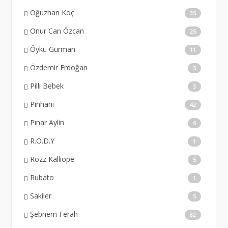
Oğuzhan Koç
35
Onur Can Özcan
25
Öykü Gürman
11
Özdemir Erdoğan
5
Pilli Bebek
3
Pinhani
42
Pınar Aylin
6
R.O.D.Y
1
Rozz Kalliope
5
Rubato
1
Sakiler
5
Şebnem Ferah
82