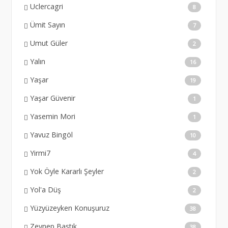
Uclercagri
8
Ümit Sayın
7
Umut Güler
2
Yalın
16
Yaşar
19
Yaşar Güvenir
1
Yasemin Mori
1
Yavuz Bingöl
10
Yirmi7
4
Yok Öyle Kararlı Şeyler
2
Yol'a Düş
2
Yüzyüzeyken Konuşuruz
38
Zeynep Bastık
38