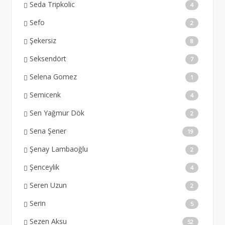
Seda Tripkolic
4
Sefo
2
Şekersiz
8
Seksendört
7
Selena Gomez
1
Semicenk
4
Sen Yağmur Dök
2
Sena Şener
19
Şenay Lambaoğlu
2
Şenceylik
4
Seren Uzun
2
Serin
5
Sezen Aksu
52