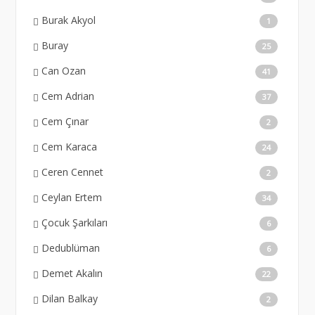
Burak Akyol
1
Buray
25
Can Ozan
41
Cem Adrian
37
Cem Çınar
2
Cem Karaca
24
Ceren Cennet
2
Ceylan Ertem
34
Çocuk Şarkıları
6
Dedublüman
6
Demet Akalın
22
Dilan Balkay
2