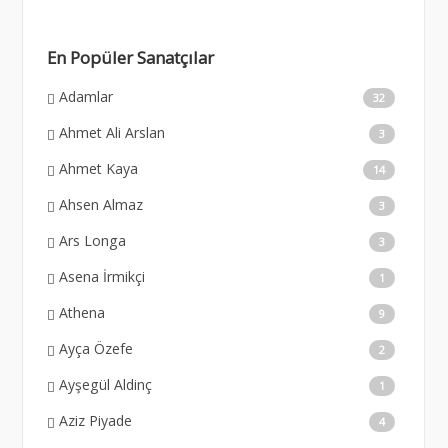
En Popüler Sanatçılar
Adamlar
32
Ahmet Ali Arslan
3
Ahmet Kaya
14
Ahsen Almaz
3
Ars Longa
3
Asena İrmikçi
1
Athena
9
Ayça Özefe
2
Ayşegül Aldinç
1
Aziz Piyade
4