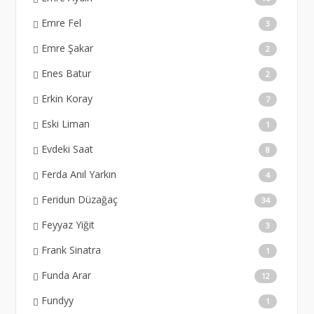
Emre Fel
3
Emre Şakar
2
Enes Batur
2
Erkin Koray
7
Eski Liman
1
Evdeki Saat
8
Ferda Anıl Yarkın
4
Feridun Düzağaç
34
Feyyaz Yiğit
3
Frank Sinatra
1
Funda Arar
12
Fundyy
1