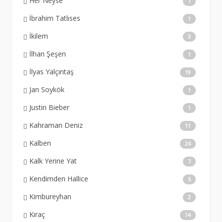
Her Neyse
1
İbrahim Tatlıses
1
İkilem
3
İlhan Şeşen
1
İlyas Yalçıntaş
19
Jan Soykök
1
Justin Bieber
1
Kahraman Deniz
11
Kalben
24
Kalk Yerine Yat
7
Kendimden Hallice
5
Kimbureyhan
2
Kıraç
14