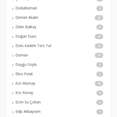
Dedublüman
6
Demet Akalın
22
Dilan Balkay
2
Doğan Duru
10
Dolu Kadehi Ters Tut
35
Duman
67
Duygu Soylu
2
Ebru Polat
2
Ece Mumay
18
Ece Ronay
5
Ecrin Su Çoban
3
Edip Akbayram
7