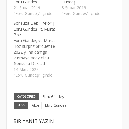
Ebru Gündeş
Gündeş
21 Şubat 2019
3 Şubat 2019
"Ebru Gündeş" içinde
"Ebru Gündeş" içinde
Sonsuza Dek – Akor |
Ebru Gündeş Ft. Murat
Boz
Ebru Gündeş ve Murat
Boz sürpriz bir düet ile
2022 yılına damga
vurmaya aday oldu.
‘Sonsuza Dek’ adlı
şarkının gitar akorları
14 Mart 2022
kolay tonda
"Ebru Gündeş" içinde
bulunuyor. Orijinal ton
ise Kapo 1’de yer
alıyor.
Ebru Gündeş
CATEGORIES
Akor
Ebru Gündeş
TAGS
BIR YANIT YAZIN