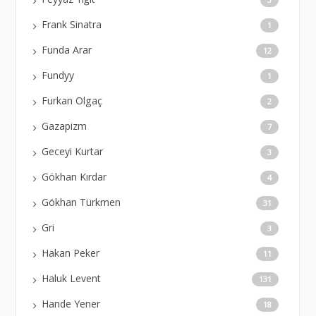
Frank Sinatra
1
Funda Arar
12
Fundyy
1
Furkan Olgaç
2
Gazapizm
7
Geceyi Kurtar
3
Gökhan Kırdar
4
Gökhan Türkmen
31
Gri
3
Hakan Peker
11
Haluk Levent
131
Hande Yener
18