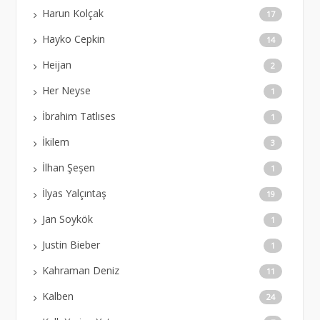
Harun Kolçak
17
Hayko Cepkin
14
Heijan
2
Her Neyse
1
İbrahim Tatlıses
1
İkilem
3
İlhan Şeşen
1
İlyas Yalçıntaş
19
Jan Soykök
1
Justin Bieber
1
Kahraman Deniz
11
Kalben
24