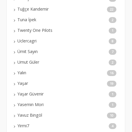
Tuğçe Kandemir
22
Tuna İpek
2
Twenty One Pilots
1
Uclercagri
8
Ümit Sayın
7
Umut Güler
2
Yalın
16
Yaşar
19
Yaşar Güvenir
1
Yasemin Mori
1
Yavuz Bingöl
10
Yirmi7
4