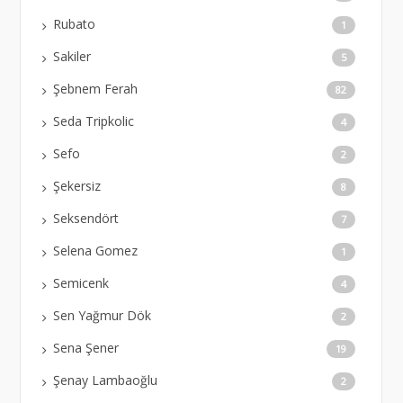
Rubato
1
Sakiler
5
Şebnem Ferah
82
Seda Tripkolic
4
Sefo
2
Şekersiz
8
Seksendört
7
Selena Gomez
1
Semicenk
4
Sen Yağmur Dök
2
Sena Şener
19
Şenay Lambaoğlu
2