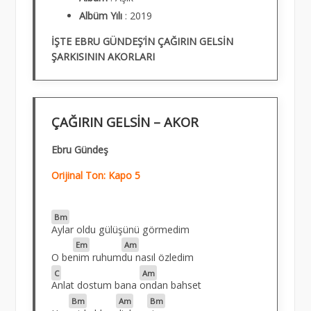
Albüm
Yılı
: 2019
İŞTE EBRU GÜNDEŞ’İN ÇAĞIRIN GELSİN
ŞARKISININ AKORLARI
ÇAĞIRIN GELSİN – AKOR
Ebru Gündeş
Orijinal Ton: Kapo 5
Bm
Aylar oldu gülüşünü görmedim
Em
Am
O be
nim ruhum
du nasıl özledim
C
Am
Anlat dostum bana
ondan bahset
Bm
Am
Bm