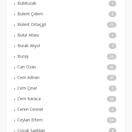
Bubituzak
1
Bülent Çidem
2
Bülent Ortaçgil
11
Bulut Atlası
1
Burak Akyol
1
Buray
25
Can Ozan
41
Cem Adrian
37
Cem Çınar
2
Cem Karaca
24
Ceren Cennet
2
Ceylan Ertem
34
Çocuk Şarkıları
6