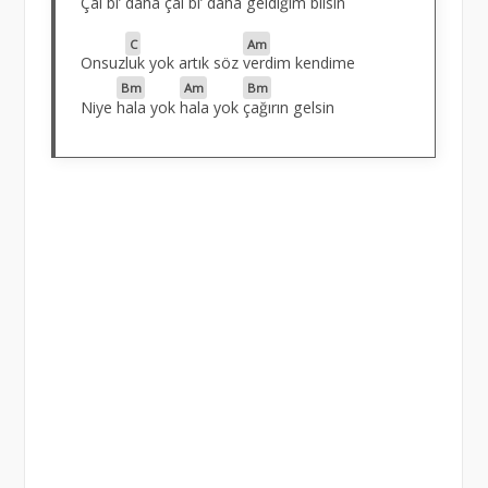
Çal bi’ daha çal bi’ daha
geldiğim bilsin
C
Am
Onsuz
luk yok artık söz
verdim kendime
Bm
Am
Bm
Niye
hala yok
hala yok
çağırın gelsin