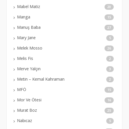
Mabel Matiz
20
Manga
15
Manuş Baba
27
Mary Jane
5
Melek Mosso
26
Melis Fis
2
Merve Yalçın
3
Metin – Kemal Kahraman
2
MFÖ
15
Mor Ve Ötesi
16
Murat Boz
25
Nabıcaz
5