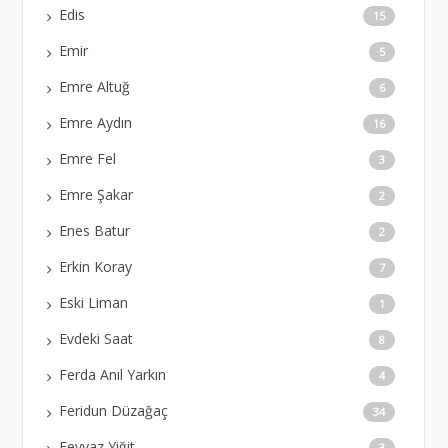
Edis
15
Emir
5
Emre Altuğ
6
Emre Aydın
16
Emre Fel
3
Emre Şakar
2
Enes Batur
2
Erkin Koray
7
Eski Liman
1
Evdeki Saat
8
Ferda Anıl Yarkın
4
Feridun Düzağaç
34
Feyyaz Yiğit
3