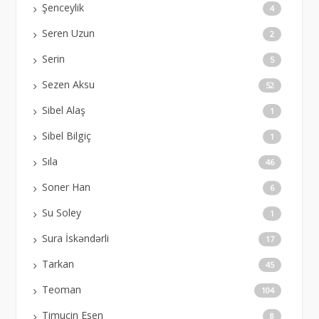
Şenceylik
4
Seren Uzun
2
Serin
5
Sezen Aksu
52
Sibel Alaş
1
Sibel Bilgiç
1
Sıla
46
Soner Han
6
Su Soley
1
Sura İskəndərli
17
Tarkan
45
Teoman
104
Timuçin Esen
8