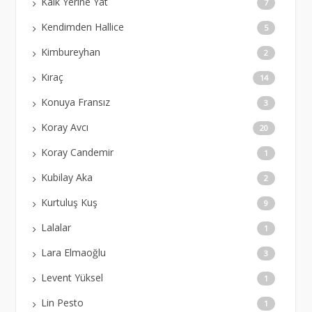
Kalk Yerine Yat
7
Kendimden Hallice
5
Kimbureyhan
2
Kıraç
14
Konuya Fransız
3
Koray Avcı
20
Koray Candemir
1
Kubilay Aka
2
Kurtuluş Kuş
9
Lalalar
1
Lara Elmaoğlu
3
Levent Yüksel
1
Lin Pesto
1