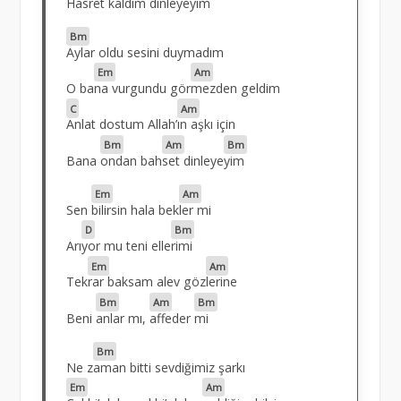
Has
ret kaldım
dinleye
yim
Bm
Aylar oldu sesini duymadım
Em
Am
O ba
na vurgundu gör
mezden geldim
C
Am
Anlat dostum Allah’
ın aşkı için
Bm
Am
Bm
Bana
ondan bah
set dinleye
yim
Em
Am
Sen
bilirsin hala bek
ler mi
D
Bm
Arı
yor mu teni elle
rimi
Em
Am
Tek
rar baksam alev göz
lerine
Bm
Am
Bm
Beni
anlar mı,
affeder
mi
Bm
Ne z
aman bitti sevdiğimiz şarkı
Em
Am