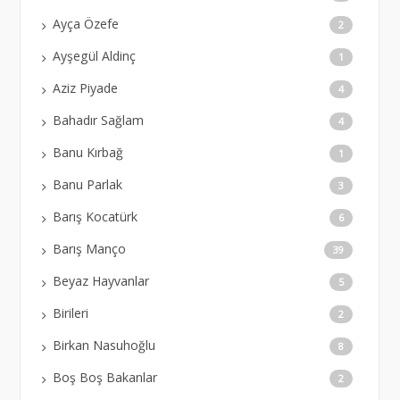
Ayça Özefe
2
Ayşegül Aldinç
1
Aziz Piyade
4
Bahadır Sağlam
4
Banu Kırbağ
1
Banu Parlak
3
Barış Kocatürk
6
Barış Manço
39
Beyaz Hayvanlar
5
Birileri
2
Birkan Nasuhoğlu
8
Boş Boş Bakanlar
2