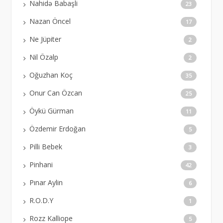
Nahidə Babaşli
23
Nazan Öncel
17
Ne Jüpiter
2
Nil Özalp
2
Oğuzhan Koç
35
Onur Can Özcan
25
Öykü Gürman
11
Özdemir Erdoğan
5
Pilli Bebek
3
Pinhani
42
Pınar Aylin
6
R.O.D.Y
1
Rozz Kalliope
5